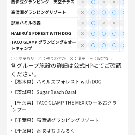
西伊豆グランピング 天空テラス
×
○
×
×
○
高滝湖グランピングリゾート
×
○
○
○
○
那須ハミルの森
×
○
×
×
×
HAMIRU’S FOREST WITH DOG
×
○
○
○
○
TACO GLAMP グランピング＆オー
×
○
○
○
○
トキャンプ
○：空室あり △：残りわずか ×：満室 －：設定なし
各グループ施設の詳細は公式HPにてご確認
ください。
【栃木県】ハミルズフォレスト with DOG
【茨城県】Sugar Beach Oarai
【千葉県】TACO GLAMP THE MEXICO ー多古グラ
ンプー
【千葉県】高滝湖グランピングリゾート
【千葉県】香取はちさんろく