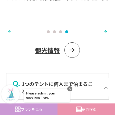
ク
や
こ
観光情報
1つのテントに何人まで泊まるこ
とが出来ますか？
プランを見る
宿泊検索