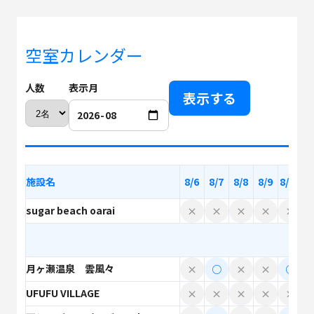
空室カレンダー
人数
表示月
表示する
施設名
8/6
8/7
8/8
8/9
8/10
8
sugar beach oarai
×
×
×
×
×
月ヶ瀬温泉 雲風々
×
○
×
×
○
UFUFU VILLAGE
×
×
×
×
×