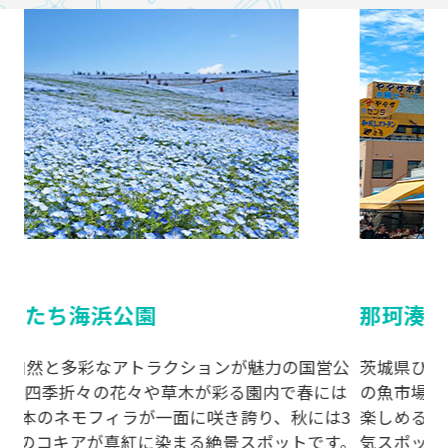
那珂湊おさかな市場
ア
公
茨城県ひたちなか市の那珂湊漁港に隣接する観光型
大
は
の魚市場です。地元の新鮮な魚介類を手頃な価格で
ち
3
楽しめることから、年間約150万人の来場者を誇る人
種
す。
気スポットとなっています。
て