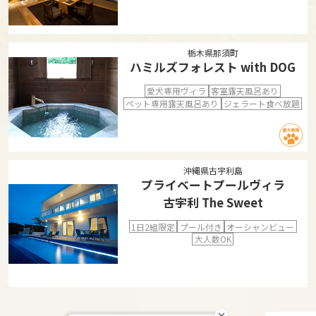
栃木県那須町
ハミルズフォレスト with DOG
愛犬専用ヴィラ
客室露天風呂あり
ペット専用露天風呂あり
ジェラート食べ放題
沖縄県古宇利島
プライベートプールヴィラ
古宇利 The Sweet
1日2組限定
プール付き
オーシャンビュー
大人数OK