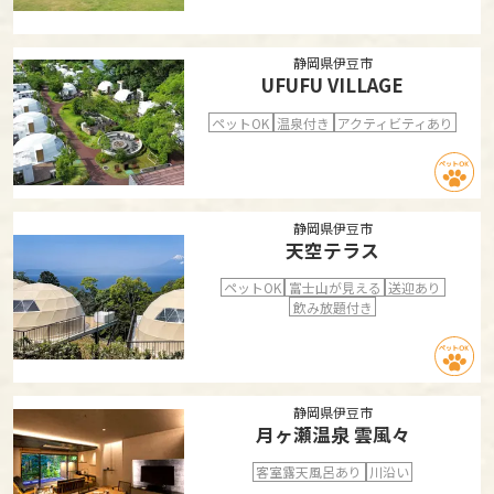
静岡県伊豆市
UFUFU VILLAGE
ペットOK
温泉付き
アクティビティあり
静岡県伊豆市
天空テラス
ペットOK
富士山が見える
送迎あり
飲み放題付き
静岡県伊豆市
月ヶ瀬温泉 雲風々
客室露天風呂あり
川沿い