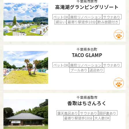
千葉県市原市
高滝湖グランピングリゾート
ペットOK
廃校リノベーション
サウナあり
湖沿い
最寄り駅徒歩10分
飲み放題付き
千葉県多古町
TACO GLAMP
ペットOK
廃校リノベーション
サウナあり
プールあり
送迎あり
千葉県香取市
香取はちさんろく
露天風呂あり
サウナあり
囲炉裏あり
最寄り駅徒歩10分
大人数OK