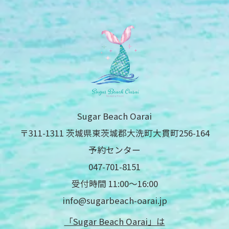
Sugar Beach Oarai
〒311-1311 茨城県東茨城郡大洗町大貫町256-164
予約センター
047-701-8151
受付時間 11:00〜16:00
info@sugarbeach-oarai.jp
「Sugar Beach Oarai」は