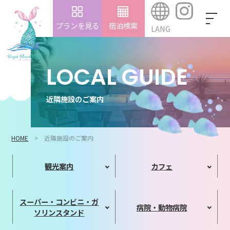
プランを見る
宿泊検索
LANG
LOCAL GUIDE
近隣施設のご案内
HOME
近隣施設のご案内
観光案内
カフェ
スーパー・コンビニ・ガ
病院・動物病院
ソリンスタンド