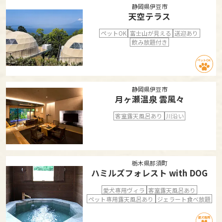
静岡県伊豆市
天空テラス
ペットOK
富士山が見える
送迎あり
飲み放題付き
静岡県伊豆市
月ヶ瀬温泉 雲風々
客室露天風呂あり
川沿い
栃木県那須町
ハミルズフォレスト with DOG
愛犬専用ヴィラ
客室露天風呂あり
ペット専用露天風呂あり
ジェラート食べ放題