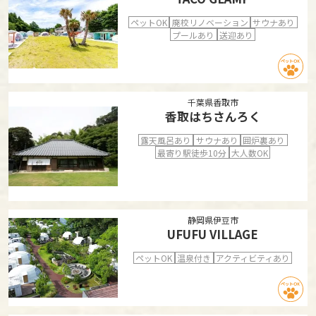
ペットOK
廃校リノベーション
サウナあり
プールあり
送迎あり
千葉県香取市
香取はちさんろく
露天風呂あり
サウナあり
囲炉裏あり
最寄り駅徒歩10分
大人数OK
静岡県伊豆市
UFUFU VILLAGE
ペットOK
温泉付き
アクティビティあり