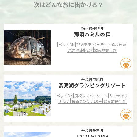
次はどんな旅に出かける？
栃木県那須町
那須ハミルの森
ペットOK
那須高原
ジェラート食べ放題
バス停徒歩2分
飲み放題付き
千葉県市原市
高滝湖グランピングリゾート
ペットOK
廃校リノベーション
サウナあり
湖沿い
最寄り駅徒歩10分
飲み放題付き
千葉県多古町
TACO GLAMP