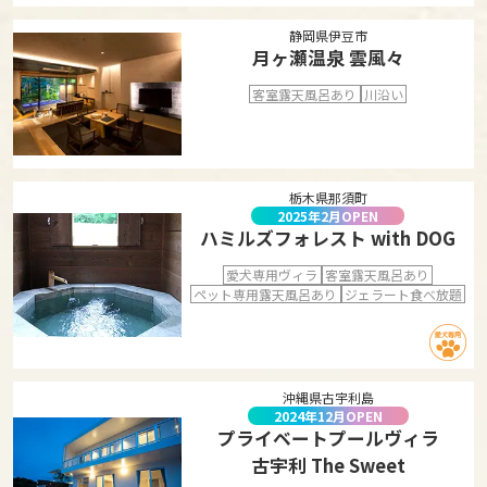
静岡県伊豆市
月ヶ瀬温泉 雲風々
客室露天風呂あり
川沿い
栃木県那須町
2025年2月OPEN
ハミルズフォレスト with DOG
愛犬専用ヴィラ
客室露天風呂あり
ペット専用露天風呂あり
ジェラート食べ放題
沖縄県古宇利島
2024年12月OPEN
プライベートプールヴィラ
古宇利 The Sweet