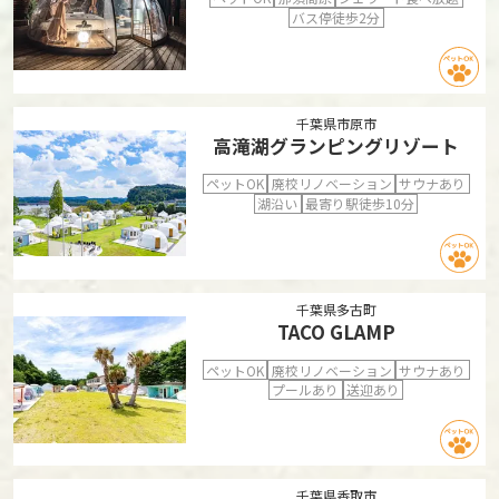
バス停徒歩2分
千葉県市原市
高滝湖グランピングリゾート
ペットOK
廃校リノベーション
サウナあり
湖沿い
最寄り駅徒歩10分
千葉県多古町
TACO GLAMP
ペットOK
廃校リノベーション
サウナあり
プールあり
送迎あり
千葉県香取市