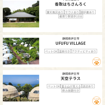
香取はちさんろく
露天風呂あり
サウナあり
囲炉裏あり
最寄り駅徒歩10分
静岡県伊豆市
UFUFU VILLAGE
ペットOK
温泉付き
アクティビティあり
静岡県伊豆市
天空テラス
ペットOK
富士山が見える
送迎あり
飲み放題付き